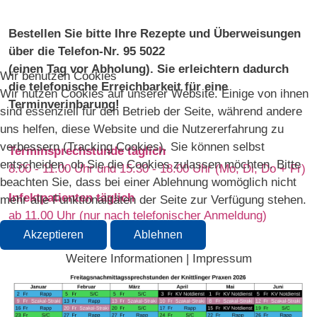
Bestellen Sie bitte Ihre Rezepte und Überweisungen
über die Telefon-Nr. 95 5022
(einen Tag vor Abholung). Sie erleichtern dadurch
Wir benutzen Cookies
die telefonische Erreichbarkeit für eine
Wir nutzen Cookies auf unserer Website. Einige von ihnen
Terminverinbarung!
sind essenziell für den Betrieb der Seite, während andere
uns helfen, diese Website und die Nutzererfahrung zu
verbessern (Tracking Cookies). Sie können selbst
Terminsprechstunde täglich
entscheiden, ob Sie die Cookies zulassen möchten. Bitte
8.00 - 11.00 Uhr und 15.30 - 18.00 Uhr (Mo, Di, Do + Fr)
beachten Sie, dass bei einer Ablehnung womöglich nicht
Infektpatienten täglich
mehr alle Funktionalitäten der Seite zur Verfügung stehen.
ab 11.00 Uhr (nur nach telefonischer Anmeldung)
Akzeptieren
Ablehnen
Weitere Informationen
|
Impressum