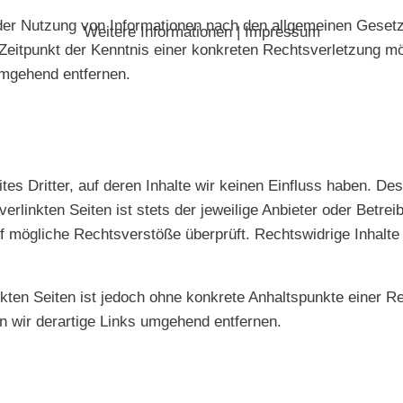
der Nutzung von Informationen nach den allgemeinen Gesetz
Weitere Informationen
|
Impressum
 Zeitpunkt der Kenntnis einer konkreten Rechtsverletzung 
umgehend entfernen.
es Dritter, auf deren Inhalte wir keinen Einfluss haben. De
rlinkten Seiten ist stets der jeweilige Anbieter oder Betreib
f mögliche Rechtsverstöße überprüft. Rechtswidrige Inhalte
inkten Seiten ist jedoch ohne konkrete Anhaltspunkte einer R
 wir derartige Links umgehend entfernen.