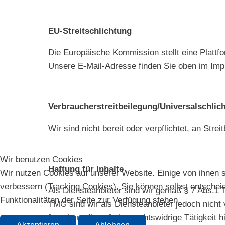
EU-Streitschlichtung
Die Europäische Kommission stellt eine Plattfo
Unsere E-Mail-Adresse finden Sie oben im Im
Verbraucher­streit­beilegung/Universal­schlich
Wir sind nicht bereit oder verpflichtet, an Str
Wir benutzen Cookies
Haftung für Inhalte
Wir nutzen Cookies auf unserer Website. Einige von ihnen s
verbessern (Tracking Cookies). Sie können selbst entscheid
Als Diensteanbieter sind wir gemäß § 7 Abs.1 
Funktionalitäten der Seite zur Verfügung stehen.
TMG sind wir als Diensteanbieter jedoch nicht
forschen, die auf eine rechtswidrige Tätigkeit 