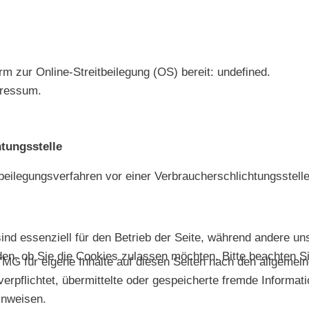
rm zur Online-Streitbeilegung (OS) bereit:
undefined
.
pressum.
tungs­stelle
eitbeilegungsverfahren vor einer Verbraucherschlichtungsstell
ind essenziell für den Betrieb der Seite, während andere un
en, ob Sie die Cookies zulassen möchten. Bitte beachten Si
TMG für eigene Inhalte auf diesen Seiten nach den allgemei
 verpflichtet, übermittelte oder gespeicherte fremde Infor
hinweisen.